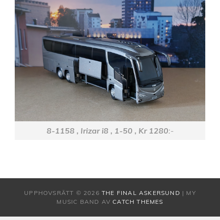
8-1158 , Irizar i8 , 1-50 , Kr 1280
:-
UPPHOVSRÄTT © 2026
THE FINAL ASKERSUND
|
MY
MUSIC BAND AV
CATCH THEMES