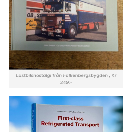
Lastbilsnostalgi från Falkenbergsbygden , Kr
249
:-