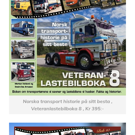
Norska transport historie på sitt besta ,
Veteranlastebilboka 8 , Kr 395
:-