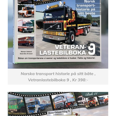
Norska transport historie på sitt bäte ,
Vetranlastebilboka 9 , Kr 398
:-