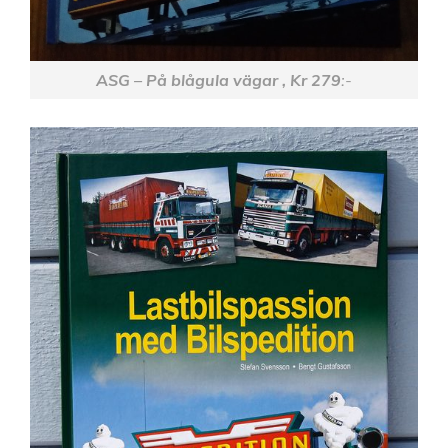
ASG – På blågula vägar , Kr 279
:-