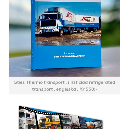
Sties Thermo transport , First claa refrigerated
transport , engelska , Kr 550
:-